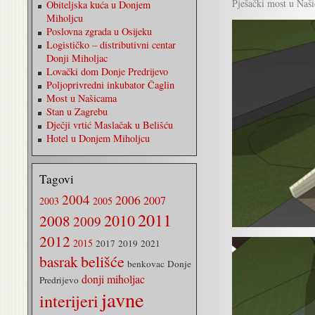
Pješački most u Naš
Obiteljska kuća u Donjem
Miholjcu
Poslovna zgrada u Osijeku
Logističko – distributivni centar
Donji Miholjac
Lovački dom Donje Predrijevo
Poljoprivredni inkubator Čaglin
Most u Našicama
Stan u Zagrebu
Dječji vrtić Maslačak u Belišću
Hotel u Donjem Miholjcu
Tagovi
2004
2006
2007
2003
2005
2011
2010
2008
2009
2012
2015
2017
2019
2021
belišće
basrak
benkovac
Donje
donji miholjac
Predrijevo
javne
interijeri