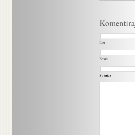
Komentira
Ime
Email
Stranica