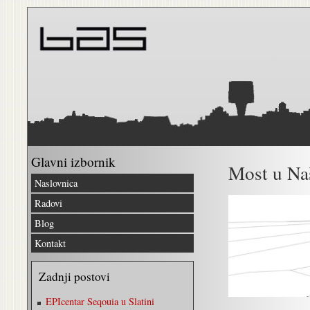
Glavni izbornik
Most u Na
Naslovnica
Radovi
Blog
Kontakt
Zadnji postovi
EPIcentar Seqouia u Slatini