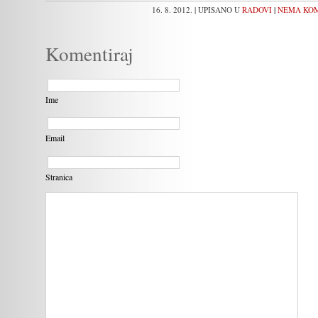
|
16. 8. 2012.
| UPISANO U
RADOVI
NEMA KOM
Komentiraj
Ime
Email
Stranica