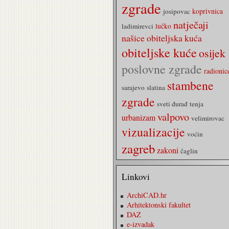
zgrade
koprivnica
josipovac
natječaji
lučko
ladimirevci
našice
obiteljska kuća
obiteljske kuće
osijek
poslovne zgrade
radionic
stambene
sarajevo
slatina
zgrade
sveti đurađ
tenja
valpovo
urbanizam
velimirovac
vizualizacije
voćin
zagreb
zakoni
čaglin
Linkovi
ArchiCAD.hr
Arhitektonski fakultet
DAZ
e-izvadak