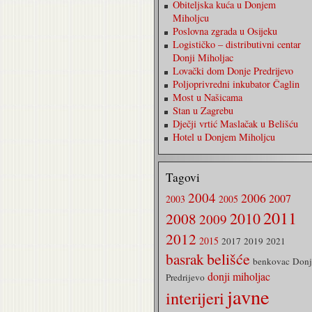
Obiteljska kuća u Donjem
Miholjcu
Poslovna zgrada u Osijeku
Logističko – distributivni centar
Donji Miholjac
Lovački dom Donje Predrijevo
Poljoprivredni inkubator Čaglin
Most u Našicama
Stan u Zagrebu
Dječji vrtić Maslačak u Belišću
Hotel u Donjem Miholjcu
Tagovi
2004
2006
2007
2003
2005
2011
2010
2008
2009
2012
2015
2017
2019
2021
belišće
basrak
benkovac
Donj
donji miholjac
Predrijevo
javne
interijeri