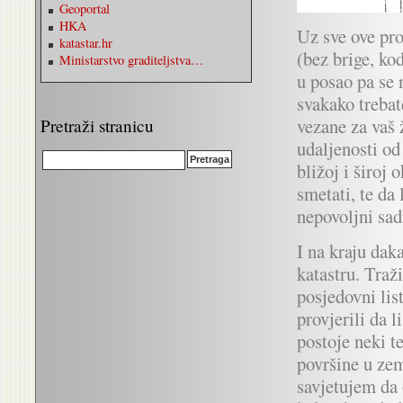
Geoportal
HKA
Uz sve ove pro
katastar.hr
(bez brige, ko
Ministarstvo graditeljstva…
u posao pa se n
svakako trebat
vezane za vaš 
Pretraži stranicu
udaljenosti od 
bližoj i široj
smetati, te da
nepovoljni sad
I na kraju dak
katastru. Traž
posjedovni lis
provjerili da l
postoje neki t
površine u zem
savjetujem da 