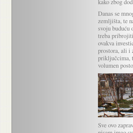
kako zbog doda
Danas se mnog
zemljišta, te 
svoju buduću o
treba pribrojit
ovakva investi
prostora, ali 
priključcima,
volumen postoj
Sve ovo zaprav
nisam imao svi