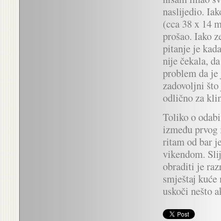
naslijedio. Ia
(cca 38 x 14 
prošao. Iako z
pitanje je kad
nije čekala, d
problem da je 
zadovoljni što 
odlično za klin
Toliko o odabi
između prvog i
ritam od bar j
vikendom. Slij
obraditi je ra
smještaj kuće n
uskoči nešto ak