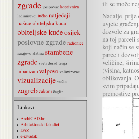
zgrade
ili se može ne
koprivnica
josipovac
natječaji
Nadalje, prije
lučko
ladimirevci
našice
obiteljska kuća
uvjete građenj
obiteljske kuće
dozvole za gra
osijek
na toj parceli 
poslovne zgrade
radionice
koji način se 
stambene
sarajevo
slatina
parceli dozvol
zgrade
veličine, širi
sveti đurađ
tenja
(visina, katno
valpovo
urbanizam
velimirovac
oblikovanja. O
vizualizacije
voćin
svim pripadaj
zagreb
zakoni
čaglin
premostive pre
Linkovi
ArchiCAD.hr
Arhitektonski fakultet
DAZ
e-izvadak