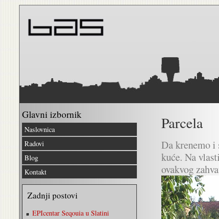
Glavni izbornik
Parcela
Naslovnica
Da krenemo i 
Radovi
kuće. Na vlast
Blog
ovakvog zahvat
Kontakt
Zadnji postovi
EPIcentar Seqouia u Slatini