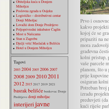
Obiteljska kuća u Donjem
Miholjcu
Poslovna zgrada u Osijeku
Logističko – distributivni centar
Prvo i osnovno
Donji Miholjac
Lovački dom Donje Predrijevo
kakvo projekti
Poljoprivredni inkubator Čaglin
kojoj će se gr
Most u Našicama
pripaziti na n
Stan u Zagrebu
Dječji vrtić Maslačak u Belišću
mora zadovolj
Hotel u Donjem Miholjcu
građevna česti
kolni pristup,
Tagovi
vaše parcele m
2004
planom, što u 
2006
2007
2003
2005
2011
prije kupovine
2010
2008
2009
osiguran kolni
2012
2015
2017
2019
2021
Potreban broj 
belišće
basrak
benkovac
Donje
izradu projekt
donji miholjac
Predrijevo
preduvjeti (da 
javne
interijeri
kući riješe par